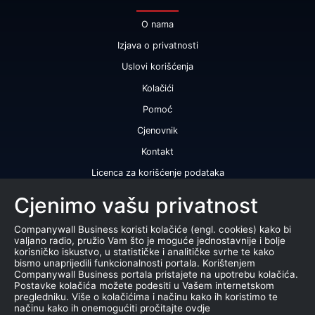
O nama
Izjava o privatnosti
Uslovi korišćenja
Kolačići
Pomoć
Cjenovnik
Kontakt
Licenca za korišćenje podataka
Naše usluge
Cjenimo vašu privatnost
Bonitetna ocjena
Companywall Business koristi kolačiće (engl. cookies) kako bi
valjano radio, pružio Vam što je moguće jednostavnije i bolje
Bonitetni izvještaj
korisničko iskustvo, u statističke i analitičke svrhe te kako
bismo unaprijedili funkcionalnosti portala. Korištenjem
Sertifikat bonitetne izvrsnosti
Companywall Business portala pristajete na upotrebu kolačića.
Postavke kolačića možete podesiti u Vašem internetskom
Proizvodi
pregledniku. Više o kolačićima i načinu kako ih koristimo te
načinu kako ih onemogućiti pročitajte ovdje