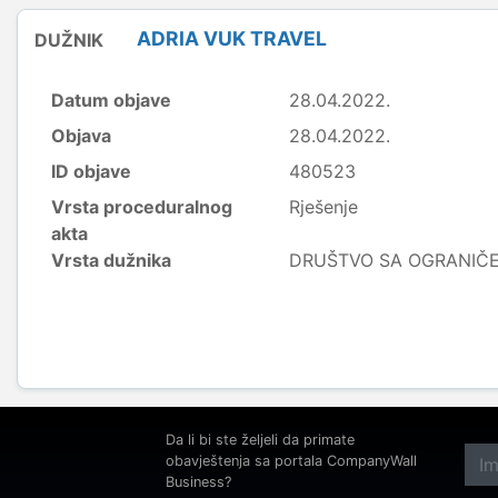
ADRIA VUK TRAVEL
DUŽNIK
Datum objave
28.04.2022.
Objava
28.04.2022.
ID objave
480523
Vrsta proceduralnog
Rješenje
akta
Vrsta dužnika
DRUŠTVO SA OGRANI
Da li bi ste željeli da primate
obavještenja sa portala CompanyWall
Business?