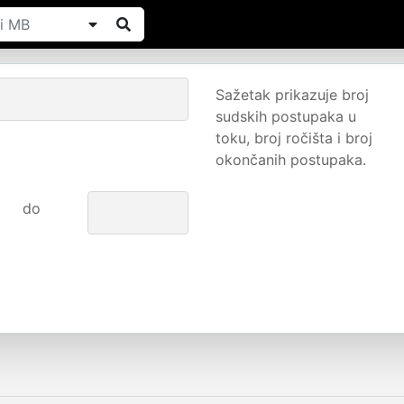
Sažetak prikazuje broj
sudskih postupaka u
toku, broj ročišta i broj
okončanih postupaka.
do