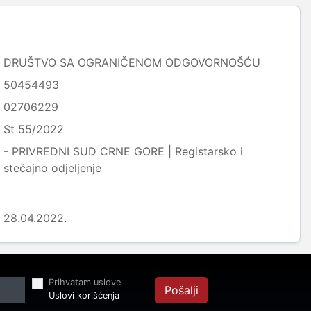
DRUŠTVO SA OGRANIČENOM ODGOVORNOŠĆU
50454493
02706229
St 55/2022
- PRIVREDNI SUD CRNE GORE | Registarsko i
stečajno odjeljenje
28.04.2022.
Prihvatam uslove
Pošalji
Uslovi korišćenja