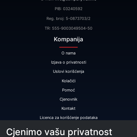
PIB: 03240592
Reg. broj: 5-0873703/2
TR: 555-9003049504-50
Kompanija
O nama
Izjava o privatnosti
Uslovi korišćenja
Kolačići
Pomoć
Cjenovnik
Kontakt
Licenca za korišćenje podataka
Naše usluge
Cjenimo vašu privatnost