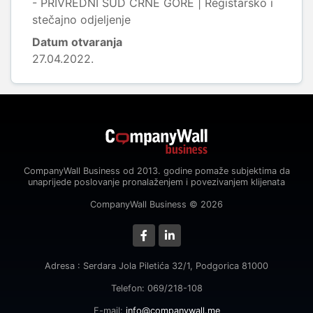
- PRIVREDNI SUD CRNE GORE | Registarsko i
stečajno odjeljenje
Datum otvaranja
27.04.2022.
CompanyWall Business od 2013. godine pomaže subjektima da
unaprijede poslovanje pronalaženjem i povezivanjem klijenata
CompanyWall Business © 2026
Adresa : Serdara Jola Piletića 32/1, Podgorica 81000
Telefon: 069/218-108
E-mail:
info@companywall.me