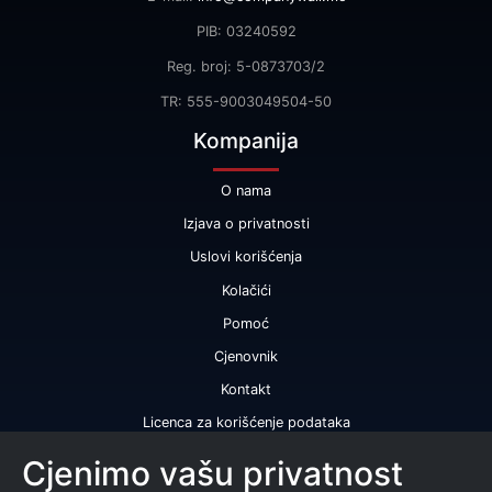
PIB: 03240592
Reg. broj: 5-0873703/2
TR: 555-9003049504-50
Kompanija
O nama
Izjava o privatnosti
Uslovi korišćenja
Kolačići
Pomoć
Cjenovnik
Kontakt
Licenca za korišćenje podataka
Naše usluge
Cjenimo vašu privatnost