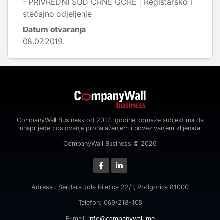
- PRIVREDNI SUD CRNE GORE | Registarsko i
stečajno odjeljenje
Datum otvaranja
08.07.2019.
CompanyWall Business od 2013. godine pomaže subjektima da
unaprijede poslovanje pronalaženjem i povezivanjem klijenata
CompanyWall Business © 2026
Adresa : Serdara Jola Piletića 32/1, Podgorica 81000
Telefon: 069/218-108
E-mail:
info@companywall.me