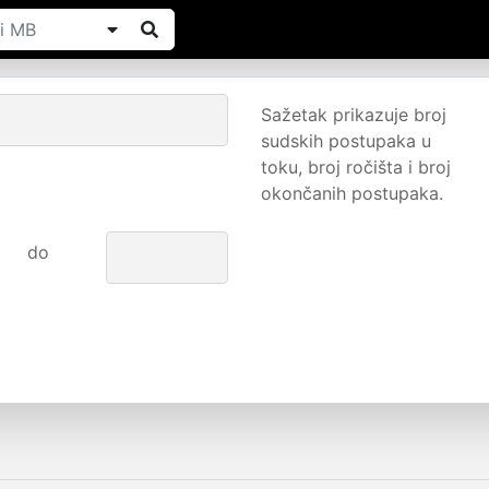
Sažetak prikazuje broj
sudskih postupaka u
toku, broj ročišta i broj
okončanih postupaka.
do