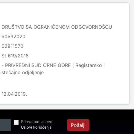
DRUŠTVO SA OGRANIČENOM ODGOVORNOŠĆU
50592020
02811570
St 619/2018
- PRIVREDNI SUD CRNE GORE | Registarsko i
stečajno odjeljenje
12.04.2019.
Prihvatam uslove
Pošalji
Uslovi korišćenja