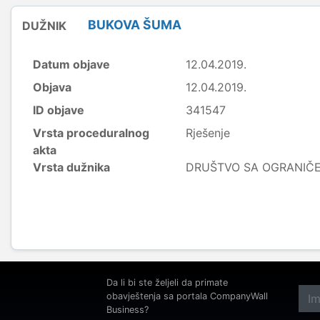
BUKOVA ŠUMA
DUŽNIK
Datum objave
12.04.2019.
Objava
12.04.2019.
ID objave
341547
Vrsta proceduralnog
Rješenje
akta
Vrsta dužnika
DRUŠTVO SA OGRANI
Da li bi ste željeli da primate
obavještenja sa portala CompanyWall
Business?