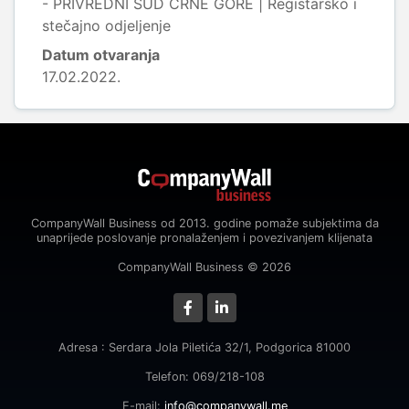
- PRIVREDNI SUD CRNE GORE | Registarsko i
stečajno odjeljenje
Datum otvaranja
17.02.2022.
CompanyWall Business od 2013. godine pomaže subjektima da
unaprijede poslovanje pronalaženjem i povezivanjem klijenata
CompanyWall Business © 2026
Adresa : Serdara Jola Piletića 32/1, Podgorica 81000
Telefon: 069/218-108
E-mail:
info@companywall.me