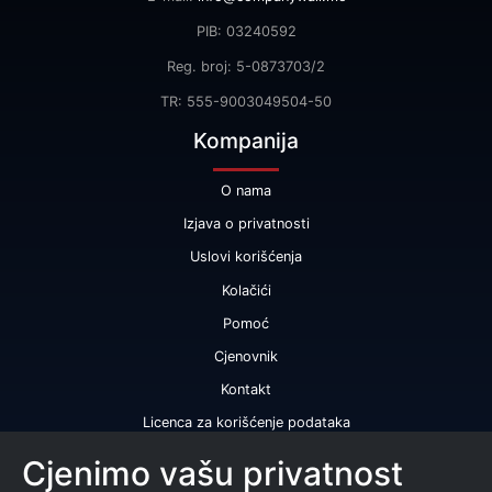
PIB: 03240592
Reg. broj: 5-0873703/2
TR: 555-9003049504-50
Kompanija
O nama
Izjava o privatnosti
Uslovi korišćenja
Kolačići
Pomoć
Cjenovnik
Kontakt
Licenca za korišćenje podataka
Naše usluge
Cjenimo vašu privatnost