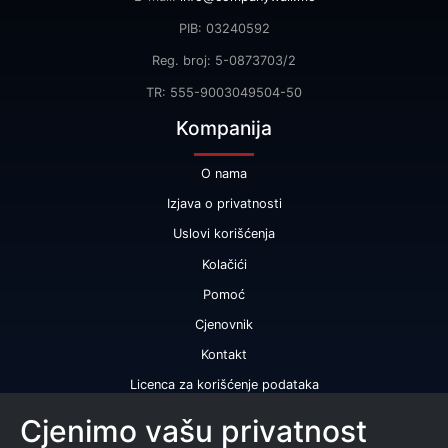
PIB: 03240592
Reg. broj: 5-0873703/2
TR: 555-9003049504-50
Kompanija
O nama
Izjava o privatnosti
Uslovi korišćenja
Kolačići
Pomoć
Cjenovnik
Kontakt
Licenca za korišćenje podataka
Naše usluge
Cjenimo vašu privatnost