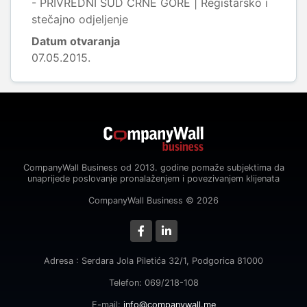
- PRIVREDNI SUD CRNE GORE | Registarsko i
stečajno odjeljenje
Datum otvaranja
07.05.2015.
CompanyWall Business od 2013. godine pomaže subjektima da
unaprijede poslovanje pronalaženjem i povezivanjem klijenata
CompanyWall Business © 2026
Adresa : Serdara Jola Piletića 32/1, Podgorica 81000
Telefon: 069/218-108
E-mail:
info@companywall.me