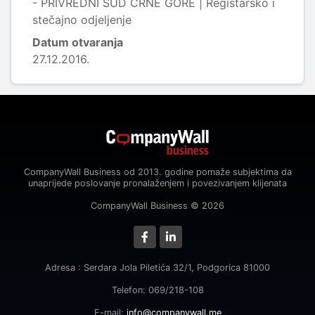
- PRIVREDNI SUD CRNE GORE | Registarsko i
stečajno odjeljenje
Datum otvaranja
27.12.2016.
CompanyWall Business od 2013. godine pomaže subjektima da
unaprijede poslovanje pronalaženjem i povezivanjem klijenata
CompanyWall Business © 2026
Adresa : Serdara Jola Piletića 32/1, Podgorica 81000
Telefon: 069/218-108
E-mail:
info@companywall.me