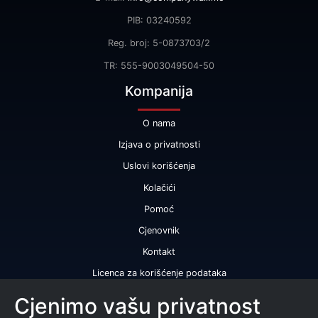
PIB: 03240592
Reg. broj: 5-0873703/2
TR: 555-9003049504-50
Kompanija
O nama
Izjava o privatnosti
Uslovi korišćenja
Kolačići
Pomoć
Cjenovnik
Kontakt
Licenca za korišćenje podataka
Naše usluge
Cjenimo vašu privatnost