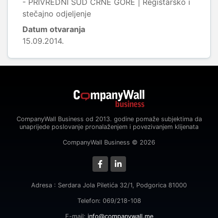
- PRIVREDNI SUD CRNE GORE | Registarsko i
stečajno odjeljenje
Datum otvaranja
15.09.2014.
CompanyWall Business od 2013. godine pomaže subjektima da
unaprijede poslovanje pronalaženjem i povezivanjem klijenata
CompanyWall Business © 2026
Adresa : Serdara Jola Piletića 32/1, Podgorica 81000
Telefon: 069/218-108
E-mail:
info@companywall.me