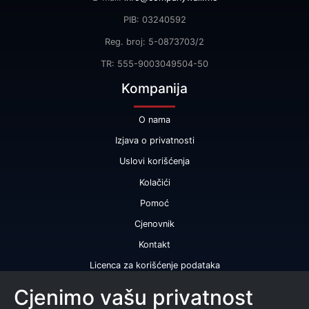
PIB: 03240592
Reg. broj: 5-0873703/2
TR: 555-9003049504-50
Kompanija
O nama
Izjava o privatnosti
Uslovi korišćenja
Kolačići
Pomoć
Cjenovnik
Kontakt
Licenca za korišćenje podataka
Naše usluge
Cjenimo vašu privatnost