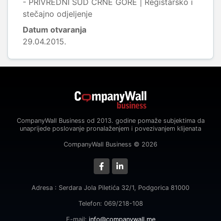
- PRIVREDNI SUD CRNE GORE | Registarsko i
stečajno odjeljenje
Datum otvaranja
29.04.2015.
CompanyWall Business od 2013. godine pomaže subjektima da
unaprijede poslovanje pronalaženjem i povezivanjem klijenata
CompanyWall Business © 2026
Adresa : Serdara Jola Piletića 32/1, Podgorica 81000
Telefon: 069/218-108
E-mail:
info@companywall.me