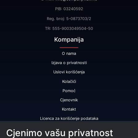
PIB: 03240592
Reg. broj: 5-0873703/2
TR: 555-9003049504-50
Kompanija
O nama
Izjava o privatnosti
Uslovi korišćenja
Kolačići
Pomoć
Cjenovnik
Kontakt
Licenca za korišćenje podataka
Naše usluge
Cjenimo vašu privatnost