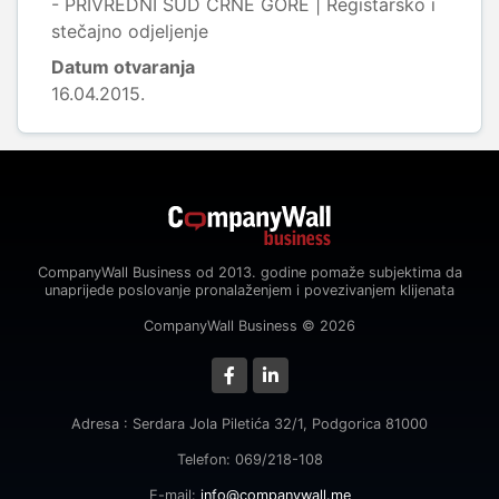
- PRIVREDNI SUD CRNE GORE | Registarsko i
stečajno odjeljenje
Datum otvaranja
16.04.2015.
CompanyWall Business od 2013. godine pomaže subjektima da
unaprijede poslovanje pronalaženjem i povezivanjem klijenata
CompanyWall Business © 2026
Adresa : Serdara Jola Piletića 32/1, Podgorica 81000
Telefon: 069/218-108
E-mail:
info@companywall.me