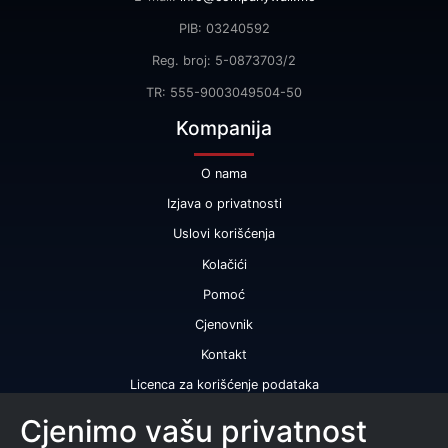
PIB: 03240592
Reg. broj: 5-0873703/2
TR: 555-9003049504-50
Kompanija
O nama
Izjava o privatnosti
Uslovi korišćenja
Kolačići
Pomoć
Cjenovnik
Kontakt
Licenca za korišćenje podataka
Naše usluge
Cjenimo vašu privatnost