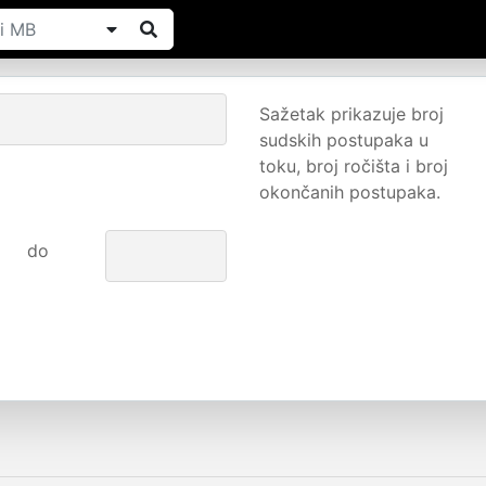
Sažetak prikazuje broj
sudskih postupaka u
toku, broj ročišta i broj
okončanih postupaka.
do