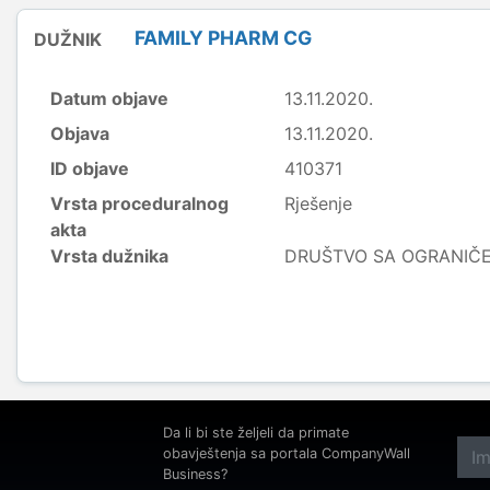
FAMILY PHARM CG
DUŽNIK
Datum objave
13.11.2020.
Objava
13.11.2020.
ID objave
410371
Vrsta proceduralnog
Rješenje
akta
Vrsta dužnika
DRUŠTVO SA OGRANI
Da li bi ste željeli da primate
obavještenja sa portala CompanyWall
Business?