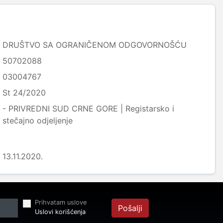
DRUŠTVO SA OGRANIČENOM ODGOVORNOŠĆU
50702088
03004767
St 24/2020
- PRIVREDNI SUD CRNE GORE | Registarsko i
stečajno odjeljenje
13.11.2020.
Prihvatam uslove
Pošalji
Uslovi korišćenja