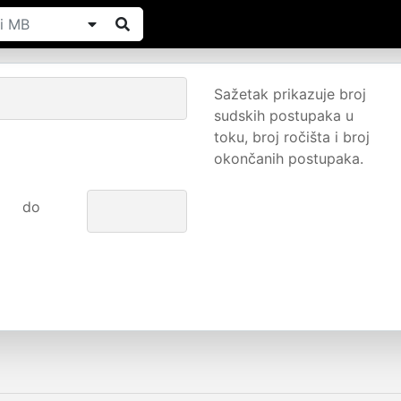
Sažetak prikazuje broj
sudskih postupaka u
toku, broj ročišta i broj
okončanih postupaka.
do