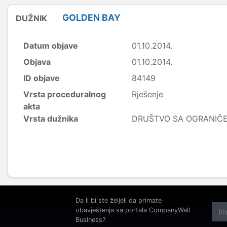
GOLDEN BAY
DUŽNIK
Datum objave
01.10.2014.
Objava
01.10.2014.
ID objave
84149
Vrsta proceduralnog
Rješenje
akta
Vrsta dužnika
DRUŠTVO SA OGRANI
Da li bi ste željeli da primate
obavještenja sa portala CompanyWall
Business?