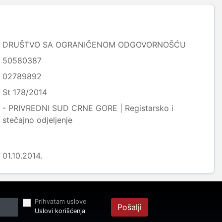
DRUŠTVO SA OGRANIČENOM ODGOVORNOŠĆU
50580387
02789892
St 178/2014
- PRIVREDNI SUD CRNE GORE | Registarsko i
stečajno odjeljenje
01.10.2014.
Prihvatam uslove
Pošalji
Uslovi korišćenja