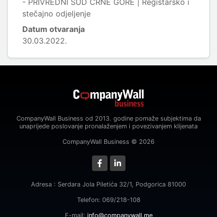
- PRIVREDNI SUD CRNE GORE | Registarsko i
stečajno odjeljenje
Datum otvaranja
30.03.2022.
CompanyWall Business od 2013. godine pomaže subjektima da
unaprijede poslovanje pronalaženjem i povezivanjem klijenata
CompanyWall Business © 2026
Adresa : Serdara Jola Piletića 32/1, Podgorica 81000
Telefon: 069/218-108
E-mail:
info@companywall.me