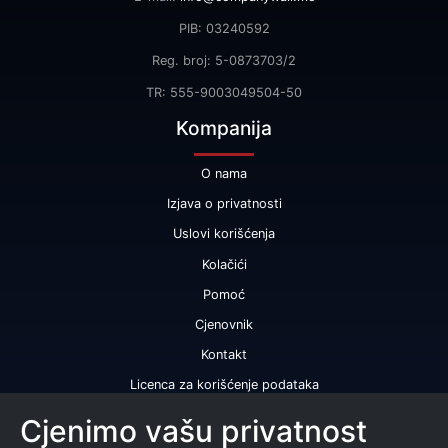
PIB: 03240592
Reg. broj: 5-0873703/2
TR: 555-9003049504-50
Kompanija
O nama
Izjava o privatnosti
Uslovi korišćenja
Kolačići
Pomoć
Cjenovnik
Kontakt
Licenca za korišćenje podataka
Naše usluge
Cjenimo vašu privatnost