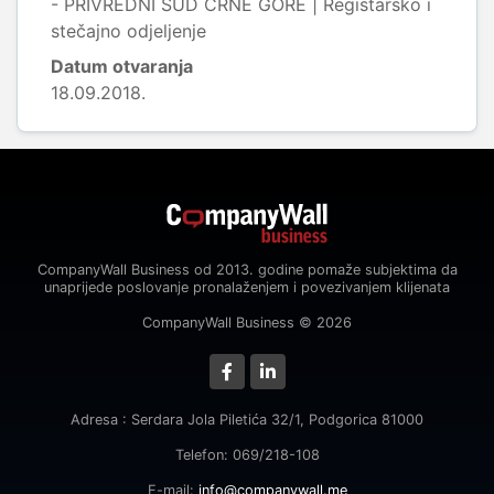
- PRIVREDNI SUD CRNE GORE | Registarsko i
stečajno odjeljenje
Datum otvaranja
18.09.2018.
CompanyWall Business od 2013. godine pomaže subjektima da
unaprijede poslovanje pronalaženjem i povezivanjem klijenata
CompanyWall Business © 2026
Adresa : Serdara Jola Piletića 32/1, Podgorica 81000
Telefon: 069/218-108
E-mail:
info@companywall.me