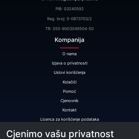
PIB: 03240592
Reg. broj: 5-0873703/2
TR: 555-9003049504-50
Kompanija
O nama
Izjava o privatnosti
Uslovi korišćenja
Kolačići
Pomoć
Cjenovnik
Kontakt
Licenca za korišćenje podataka
Naše usluge
Cjenimo vašu privatnost