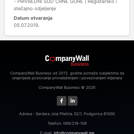
- PRIVREDNI SUD CRNE GORE | Registarsko i
stečajno odjeljenje
Datum otvaranja
05.07.2019.
CompanyWall Business od 2013. godine pomaže subjektima da
unaprijede poslovanje pronalaženjem i povezivanjem klijenata
CompanyWall Business © 2026
Adresa : Serdara Jola Piletića 32/1, Podgorica 81000
Telefon: 069/218-108
E-mail:
info@companywall.me