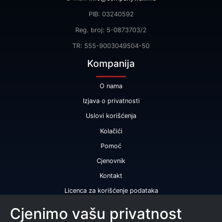
PIB: 03240592
Reg. broj: 5-0873703/2
TR: 555-9003049504-50
Kompanija
O nama
Izjava o privatnosti
Uslovi korišćenja
Kolačići
Pomoć
Cjenovnik
Kontakt
Licenca za korišćenje podataka
Naše usluge
Cjenimo vašu privatnost