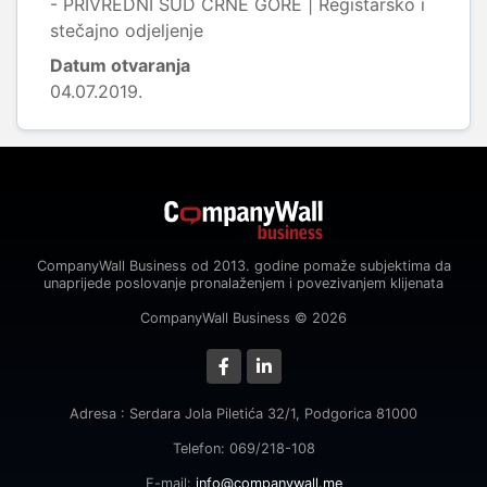
- PRIVREDNI SUD CRNE GORE | Registarsko i
stečajno odjeljenje
Datum otvaranja
04.07.2019.
CompanyWall Business od 2013. godine pomaže subjektima da
unaprijede poslovanje pronalaženjem i povezivanjem klijenata
CompanyWall Business © 2026
Adresa : Serdara Jola Piletića 32/1, Podgorica 81000
Telefon: 069/218-108
E-mail:
info@companywall.me