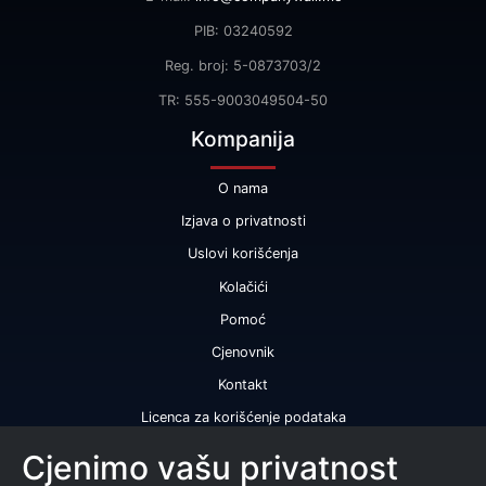
PIB: 03240592
Reg. broj: 5-0873703/2
TR: 555-9003049504-50
Kompanija
O nama
Izjava o privatnosti
Uslovi korišćenja
Kolačići
Pomoć
Cjenovnik
Kontakt
Licenca za korišćenje podataka
Naše usluge
Cjenimo vašu privatnost