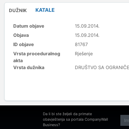
KATALE
DUŽNIK
Datum objave
15.09.2014.
Objava
15.09.2014.
ID objave
81767
Vrsta proceduralnog
Rješenje
akta
Vrsta dužnika
DRUŠTVO SA OGRANI
Da li bi ste željeli da primate
obavještenja sa portala CompanyWall
Business?