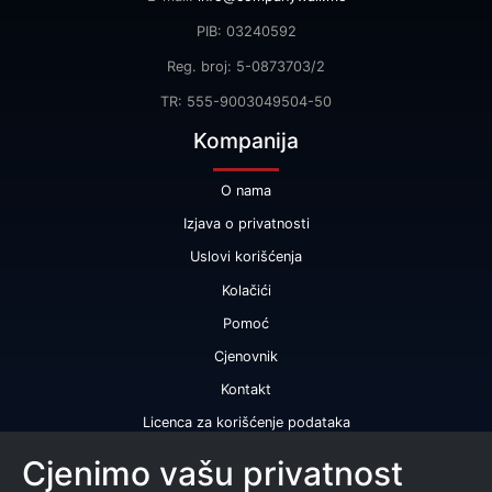
PIB: 03240592
Reg. broj: 5-0873703/2
TR: 555-9003049504-50
Kompanija
O nama
Izjava o privatnosti
Uslovi korišćenja
Kolačići
Pomoć
Cjenovnik
Kontakt
Licenca za korišćenje podataka
Naše usluge
Cjenimo vašu privatnost