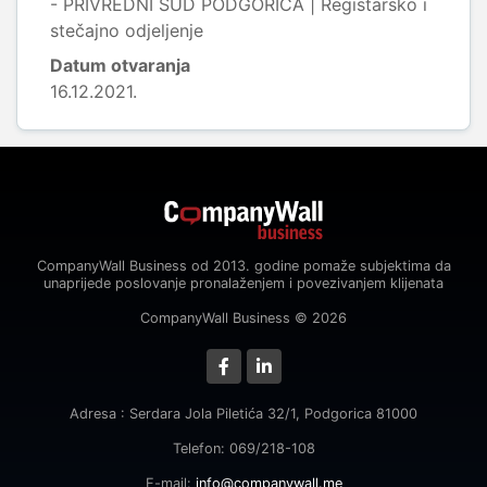
- PRIVREDNI SUD PODGORICA | Registarsko i
stečajno odjeljenje
Datum otvaranja
16.12.2021.
CompanyWall Business od 2013. godine pomaže subjektima da
unaprijede poslovanje pronalaženjem i povezivanjem klijenata
CompanyWall Business © 2026
Adresa : Serdara Jola Piletića 32/1, Podgorica 81000
Telefon: 069/218-108
E-mail:
info@companywall.me