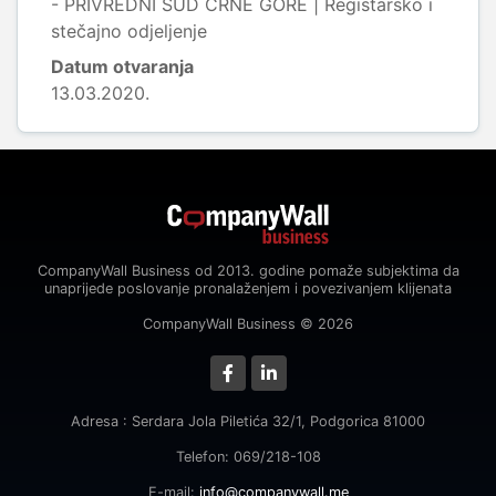
- PRIVREDNI SUD CRNE GORE | Registarsko i
stečajno odjeljenje
Datum otvaranja
13.03.2020.
CompanyWall Business od 2013. godine pomaže subjektima da
unaprijede poslovanje pronalaženjem i povezivanjem klijenata
CompanyWall Business © 2026
Adresa : Serdara Jola Piletića 32/1, Podgorica 81000
Telefon: 069/218-108
E-mail:
info@companywall.me