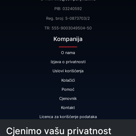
PIB: 03240592
Reg. broj: 5-0873703/2
TR: 555-9003049504-50
Kompanija
O nama
Izjava o privatnosti
Uslovi korišćenja
Kolačići
Pomoć
Cjenovnik
Kontakt
Licenca za korišćenje podataka
Naše usluge
Cjenimo vašu privatnost