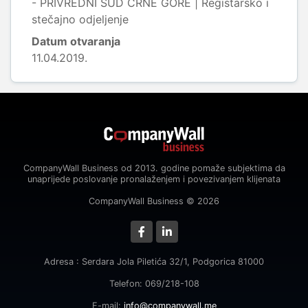
- PRIVREDNI SUD CRNE GORE | Registarsko i
stečajno odjeljenje
Datum otvaranja
11.04.2019.
CompanyWall Business od 2013. godine pomaže subjektima da
unaprijede poslovanje pronalaženjem i povezivanjem klijenata
CompanyWall Business © 2026
Adresa : Serdara Jola Piletića 32/1, Podgorica 81000
Telefon: 069/218-108
E-mail:
info@companywall.me