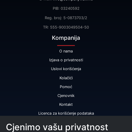
PIB: 03240592
Reg. broj: 5-0873703/2
TR: 555-9003049504-50
Kompanija
O nama
Izjava o privatnosti
Uslovi korišćenja
Kolačići
Pomoć
Cjenovnik
Kontakt
Licenca za korišćenje podataka
Naše usluge
Cjenimo vašu privatnost