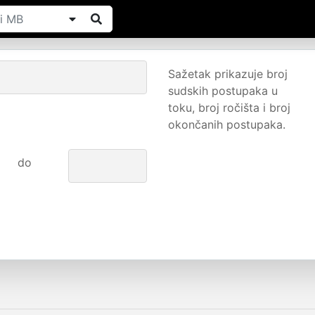
Sažetak prikazuje broj
sudskih postupaka u
toku, broj ročišta i broj
okončanih postupaka.
do