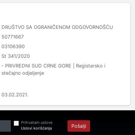
DRUŠTVO SA OGRANIČENOM ODGOVORNOŠĆU
50771667
03106390
St 341/2020
- PRIVREDNI SUD CRNE GORE | Registarsko i
stečajno odjeljenje
03.02.2021.
Prihvatam uslove
Pošalji
Uslovi korišćenja