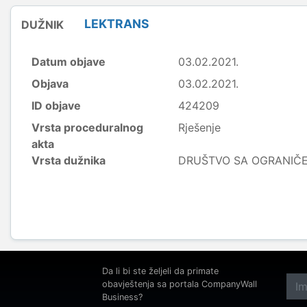
LEKTRANS
DUŽNIK
Datum objave
03.02.2021.
Objava
03.02.2021.
ID objave
424209
Vrsta proceduralnog
Rješenje
akta
Vrsta dužnika
DRUŠTVO SA OGRANI
Da li bi ste željeli da primate
obavještenja sa portala CompanyWall
Business?