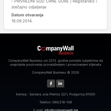
- PRIVREDNI SUD CRNE GORE | Registarsko i
stečajno odjeljenje
Datum otvaranja
18.09.2014.
CompanyWall Business od 2013. godine pomaže subjektima da
unaprijede poslovanje pronalaženjem i povezivanjem klijenata
CompanyWall Business © 2026
Adresa : Serdara Jola Piletića 32/1, Podgorica 81000
Telefon: 069/218-108
E-mail:
info@companywall.me