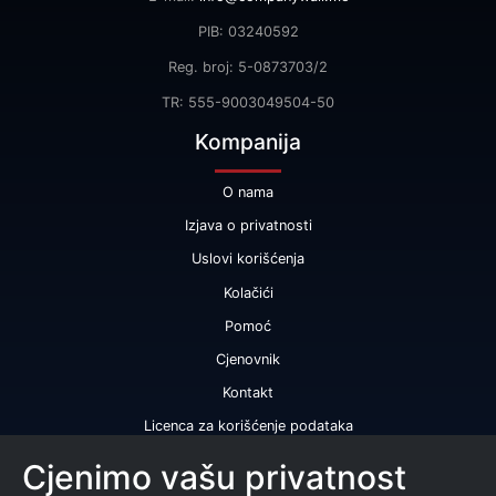
PIB: 03240592
Reg. broj: 5-0873703/2
TR: 555-9003049504-50
Kompanija
O nama
Izjava o privatnosti
Uslovi korišćenja
Kolačići
Pomoć
Cjenovnik
Kontakt
Licenca za korišćenje podataka
Naše usluge
Cjenimo vašu privatnost