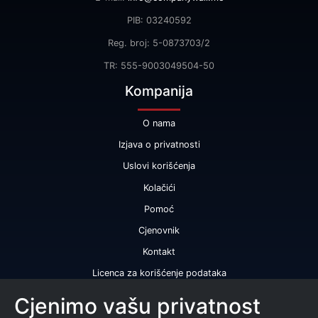
PIB: 03240592
Reg. broj: 5-0873703/2
TR: 555-9003049504-50
Kompanija
O nama
Izjava o privatnosti
Uslovi korišćenja
Kolačići
Pomoć
Cjenovnik
Kontakt
Licenca za korišćenje podataka
Naše usluge
Cjenimo vašu privatnost