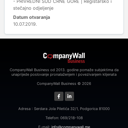
- PRIVREDNI SUD CRNE GORE | Registarsko i
stečajno odjeljenje
Datum otvaranja
10.07.2019.
CompanyWall Business od 2013. godine pomaže subjektima da
unaprijede poslovanje pronalaženjem i povezivanjem klijenata
CompanyWall Business © 2026
Adresa : Serdara Jola Piletića 32/1, Podgorica 81000
Telefon: 069/218-108
E-mail:
info@companywall.me