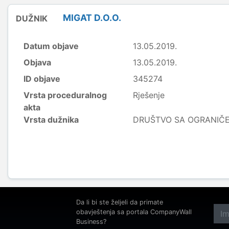
MIGAT D.O.O.
DUŽNIK
Datum objave
13.05.2019.
Objava
13.05.2019.
ID objave
345274
Vrsta proceduralnog
Rješenje
akta
Vrsta dužnika
DRUŠTVO SA OGRANI
Da li bi ste željeli da primate
obavještenja sa portala CompanyWall
Business?