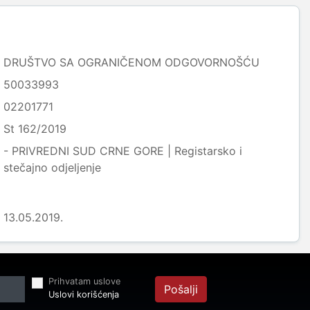
DRUŠTVO SA OGRANIČENOM ODGOVORNOŠĆU
50033993
02201771
St 162/2019
- PRIVREDNI SUD CRNE GORE | Registarsko i
stečajno odjeljenje
13.05.2019.
Prihvatam uslove
Pošalji
Uslovi korišćenja