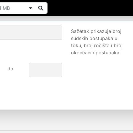
Sažetak prikazuje broj
sudskih postupaka u
toku, broj ročišta i broj
okončanih postupaka.
do