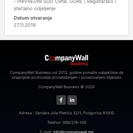
- PRIVREDNI SUD CRNE GORE | Registarsko i
stečajno odjeljenje
Datum otvaranja
27.11.2019.
CompanyWall Business od 2013. godine pomaže subjektima da
unaprijede poslovanje pronalaženjem i povezivanjem klijenata
CompanyWall Business © 2026
Adresa : Serdara Jola Piletića 32/1, Podgorica 81000
Telefon: 069/218-108
E-mail:
info@companywall.me