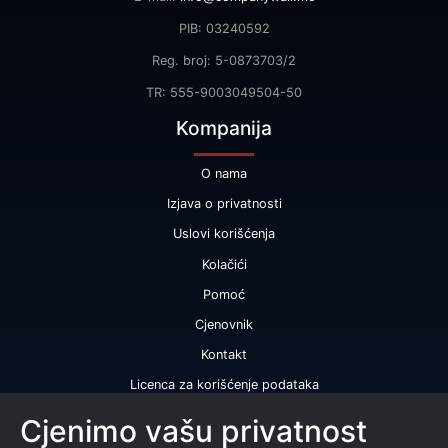
PIB: 03240592
Reg. broj: 5-0873703/2
TR: 555-9003049504-50
Kompanija
O nama
Izjava o privatnosti
Uslovi korišćenja
Kolačići
Pomoć
Cjenovnik
Kontakt
Licenca za korišćenje podataka
Naše usluge
Cjenimo vašu privatnost