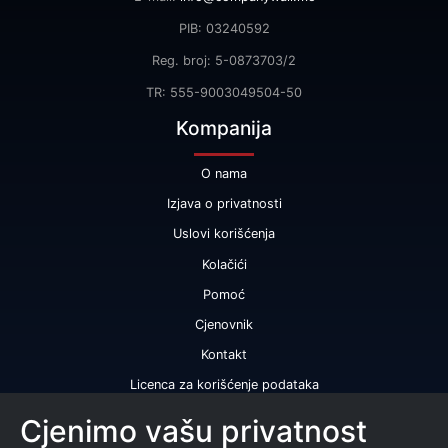
PIB: 03240592
Reg. broj: 5-0873703/2
TR: 555-9003049504-50
Kompanija
O nama
Izjava o privatnosti
Uslovi korišćenja
Kolačići
Pomoć
Cjenovnik
Kontakt
Licenca za korišćenje podataka
Naše usluge
Cjenimo vašu privatnost