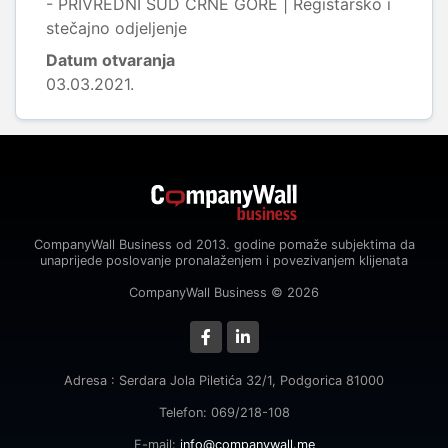
- PRIVREDNI SUD CRNE GORE | Registarsko i
stečajno odjeljenje
Datum otvaranja
03.03.2021.
CompanyWall Business od 2013. godine pomaže subjektima da
unaprijede poslovanje pronalaženjem i povezivanjem klijenata
CompanyWall Business © 2026
Adresa : Serdara Jola Piletića 32/1, Podgorica 81000
Telefon: 069/218-108
E-mail:
info@companywall.me