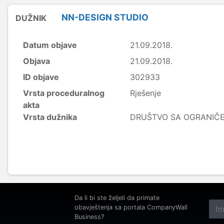
NN-DESIGN STUDIO
DUŽNIK
Datum objave
21.09.2018.
Objava
21.09.2018.
ID objave
302933
Vrsta proceduralnog
Rješenje
akta
Vrsta dužnika
DRUŠTVO SA OGRANI
Da li bi ste željeli da primate
obavještenja sa portala CompanyWall
Business?