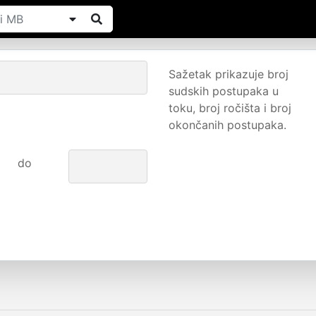
Sažetak prikazuje broj
sudskih postupaka u
toku, broj ročišta i broj
okončanih postupaka.
do