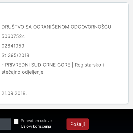
DRUŠTVO SA OGRANIČENOM ODGOVORNOŠĆU
50607524
02841959
St 395/2018
- PRIVREDNI SUD CRNE GORE | Registarsko i
stečajno odjeljenje
21.09.2018.
Prihvatam uslove
Pošalji
Uslovi korišćenja