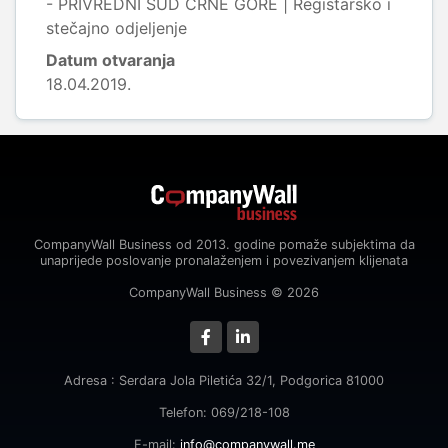
- PRIVREDNI SUD CRNE GORE | Registarsko i
stečajno odjeljenje
Datum otvaranja
18.04.2019.
CompanyWall Business od 2013. godine pomaže subjektima da
unaprijede poslovanje pronalaženjem i povezivanjem klijenata
CompanyWall Business © 2026
Adresa : Serdara Jola Piletića 32/1, Podgorica 81000
Telefon: 069/218-108
E-mail:
info@companywall.me