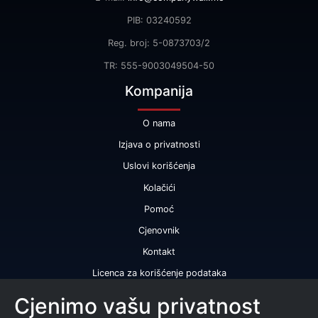
PIB: 03240592
Reg. broj: 5-0873703/2
TR: 555-9003049504-50
Kompanija
O nama
Izjava o privatnosti
Uslovi korišćenja
Kolačići
Pomoć
Cjenovnik
Kontakt
Licenca za korišćenje podataka
Naše usluge
Cjenimo vašu privatnost