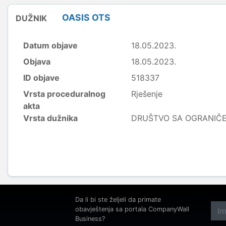
OASIS OTS
DUŽNIK
Datum objave
18.05.2023.
Objava
18.05.2023.
ID objave
518337
Vrsta proceduralnog
Rješenje
akta
Vrsta dužnika
DRUŠTVO SA OGRANI
Da li bi ste željeli da primate
obavještenja sa portala CompanyWall
Business?