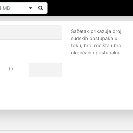
Sažetak prikazuje broj
sudskih postupaka u
toku, broj ročišta i broj
okončanih postupaka.
do