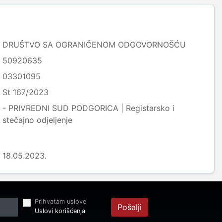
DRUŠTVO SA OGRANIČENOM ODGOVORNOŠĆU
50920635
03301095
St 167/2023
- PRIVREDNI SUD PODGORICA | Registarsko i
stečajno odjeljenje
18.05.2023.
Prihvatam uslove
Pošalji
Uslovi korišćenja