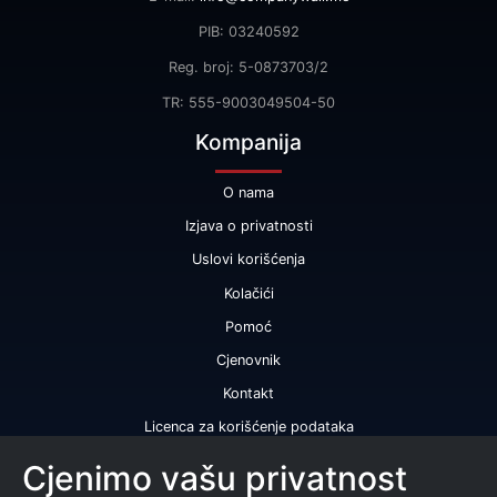
PIB: 03240592
Reg. broj: 5-0873703/2
TR: 555-9003049504-50
Kompanija
O nama
Izjava o privatnosti
Uslovi korišćenja
Kolačići
Pomoć
Cjenovnik
Kontakt
Licenca za korišćenje podataka
Naše usluge
Cjenimo vašu privatnost