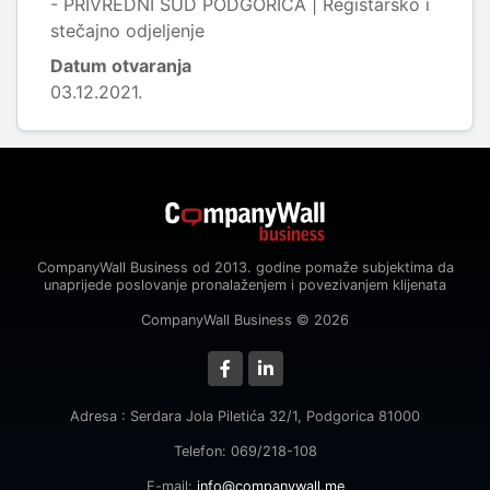
- PRIVREDNI SUD PODGORICA | Registarsko i
stečajno odjeljenje
Datum otvaranja
03.12.2021.
CompanyWall Business od 2013. godine pomaže subjektima da
unaprijede poslovanje pronalaženjem i povezivanjem klijenata
CompanyWall Business © 2026
Adresa : Serdara Jola Piletića 32/1, Podgorica 81000
Telefon: 069/218-108
E-mail:
info@companywall.me