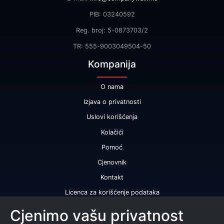
PIB: 03240592
Reg. broj: 5-0873703/2
TR: 555-9003049504-50
Kompanija
O nama
Izjava o privatnosti
Uslovi korišćenja
Kolačići
Pomoć
Cjenovnik
Kontakt
Licenca za korišćenje podataka
Naše usluge
Cjenimo vašu privatnost