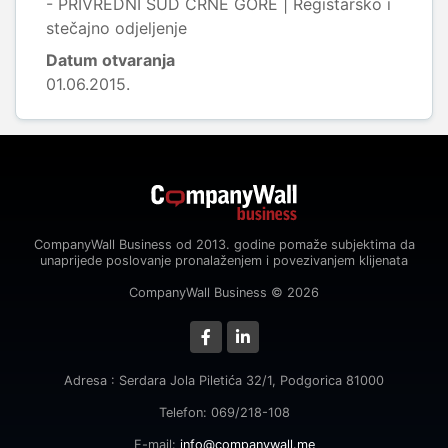
- PRIVREDNI SUD CRNE GORE | Registarsko i
stečajno odjeljenje
Datum otvaranja
01.06.2015.
CompanyWall Business od 2013. godine pomaže subjektima da
unaprijede poslovanje pronalaženjem i povezivanjem klijenata
CompanyWall Business © 2026
Adresa : Serdara Jola Piletića 32/1, Podgorica 81000
Telefon: 069/218-108
E-mail:
info@companywall.me