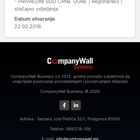
- PRIVREDNI SUD CRNE GORE | Registarsko i
stečajno odjeljenje
Datum otvaranja
22.02.2018.
CompanyWall Business od 2013. godine pomaže subjektima da
unaprijede poslovanje pronalaženjem i povezivanjem klijenata
CompanyWall Business © 2026
Adresa : Serdara Jola Piletića 32/1, Podgorica 81000
Telefon: 069/218-108
E-mail:
info@companywall.me