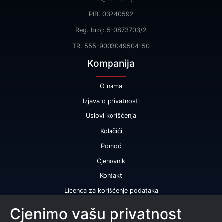
PIB: 03240592
Reg. broj: 5-0873703/2
TR: 555-9003049504-50
Kompanija
O nama
Izjava o privatnosti
Uslovi korišćenja
Kolačići
Pomoć
Cjenovnik
Kontakt
Licenca za korišćenje podataka
Naše usluge
Cjenimo vašu privatnost