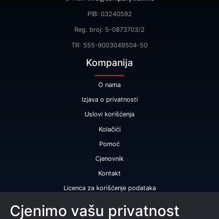
PIB: 03240592
Reg. broj: 5-0873703/2
TR: 555-9003049504-50
Kompanija
O nama
Izjava o privatnosti
Uslovi korišćenja
Kolačići
Pomoć
Cjenovnik
Kontakt
Licenca za korišćenje podataka
Naše usluge
Cjenimo vašu privatnost