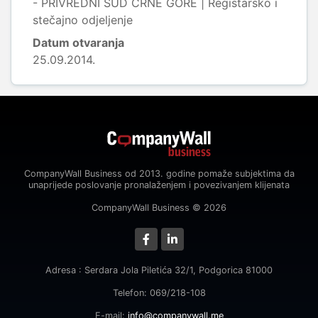
- PRIVREDNI SUD CRNE GORE | Registarsko i
stečajno odjeljenje
Datum otvaranja
25.09.2014.
CompanyWall Business od 2013. godine pomaže subjektima da
unaprijede poslovanje pronalaženjem i povezivanjem klijenata
CompanyWall Business © 2026
Adresa : Serdara Jola Piletića 32/1, Podgorica 81000
Telefon: 069/218-108
E-mail:
info@companywall.me