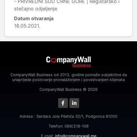
- PRIVREDNI SUD CRNE GORE | Registarsko i
stečajno odjeljenje
Datum otvaranja
18.05.2021.
CompanyWall Business od 2013. godine pomaže subjektima da
unaprijede poslovanje pronalaženjem i povezivanjem klijenata
CompanyWall Business © 2026
Adresa : Serdara Jola Piletića 32/1, Podgorica 81000
Telefon: 069/218-108
E-mail:
info@companywall.me