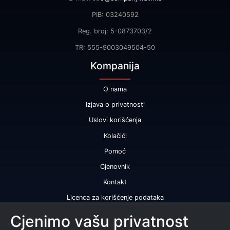
PIB: 03240592
Reg. broj: 5-0873703/2
TR: 555-9003049504-50
Kompanija
O nama
Izjava o privatnosti
Uslovi korišćenja
Kolačići
Pomoć
Cjenovnik
Kontakt
Licenca za korišćenje podataka
Naše usluge
Cjenimo vašu privatnost