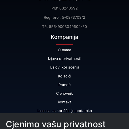
PIB: 03240592
Reg. broj: 5-0873703/2
TR: 555-9003049504-50
Kompanija
O nama
Izjava o privatnosti
Uslovi korišćenja
Kolačići
Pomoć
Cjenovnik
Kontakt
Licenca za korišćenje podataka
Naše usluge
Cjenimo vašu privatnost