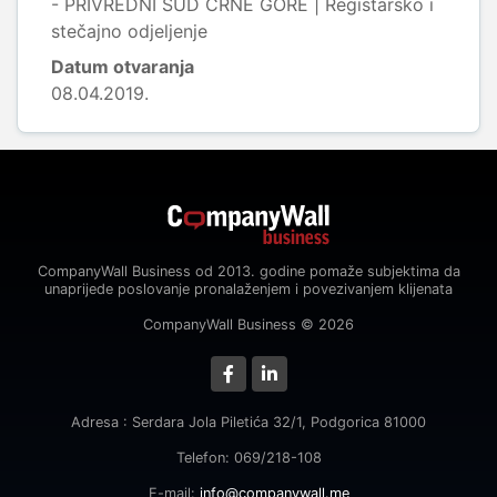
- PRIVREDNI SUD CRNE GORE | Registarsko i
stečajno odjeljenje
Datum otvaranja
08.04.2019.
CompanyWall Business od 2013. godine pomaže subjektima da
unaprijede poslovanje pronalaženjem i povezivanjem klijenata
CompanyWall Business © 2026
Adresa : Serdara Jola Piletića 32/1, Podgorica 81000
Telefon: 069/218-108
E-mail:
info@companywall.me