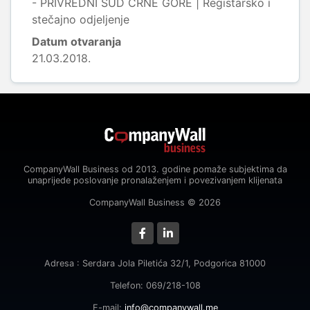
- PRIVREDNI SUD CRNE GORE | Registarsko i
stečajno odjeljenje
Datum otvaranja
21.03.2018.
CompanyWall Business od 2013. godine pomaže subjektima da
unaprijede poslovanje pronalaženjem i povezivanjem klijenata
CompanyWall Business © 2026
Adresa : Serdara Jola Piletića 32/1, Podgorica 81000
Telefon: 069/218-108
E-mail:
info@companywall.me