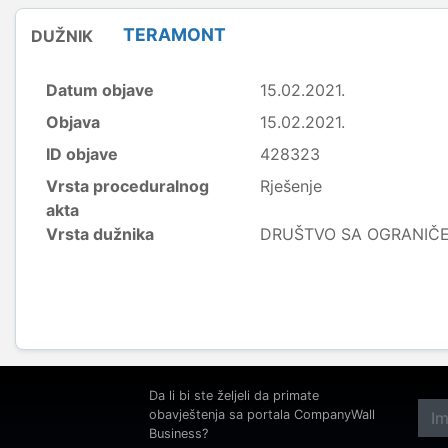
TERAMONT
DUŽNIK
Datum objave
15.02.2021.
Objava
15.02.2021.
ID objave
428323
Vrsta proceduralnog
Rješenje
akta
Vrsta dužnika
DRUŠTVO SA OGRANI
Da li bi ste željeli da primate
obavještenja sa portala CompanyWall
Business?