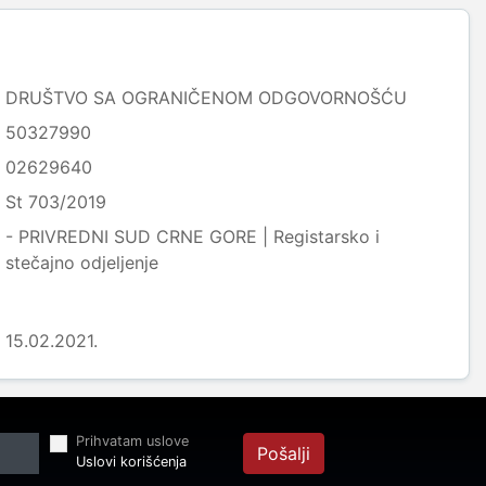
DRUŠTVO SA OGRANIČENOM ODGOVORNOŠĆU
50327990
02629640
St 703/2019
- PRIVREDNI SUD CRNE GORE | Registarsko i
stečajno odjeljenje
15.02.2021.
Prihvatam uslove
Pošalji
Uslovi korišćenja