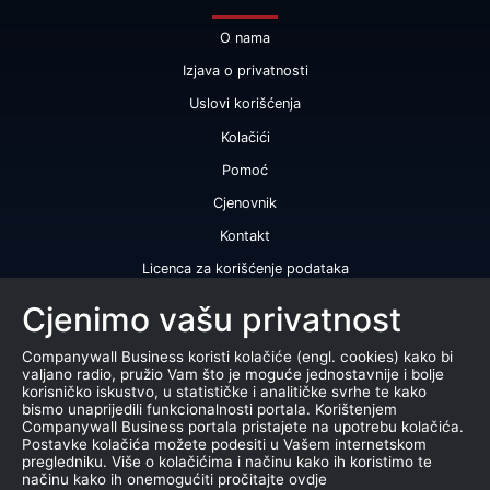
O nama
Izjava o privatnosti
Uslovi korišćenja
Kolačići
Pomoć
Cjenovnik
Kontakt
Licenca za korišćenje podataka
Naše usluge
Cjenimo vašu privatnost
Bonitetna ocjena
Companywall Business koristi kolačiće (engl. cookies) kako bi
valjano radio, pružio Vam što je moguće jednostavnije i bolje
Bonitetni izvještaj
korisničko iskustvo, u statističke i analitičke svrhe te kako
bismo unaprijedili funkcionalnosti portala. Korištenjem
Sertifikat bonitetne izvrsnosti
Companywall Business portala pristajete na upotrebu kolačića.
Postavke kolačića možete podesiti u Vašem internetskom
Proizvodi
pregledniku. Više o kolačićima i načinu kako ih koristimo te
načinu kako ih onemogućiti pročitajte ovdje