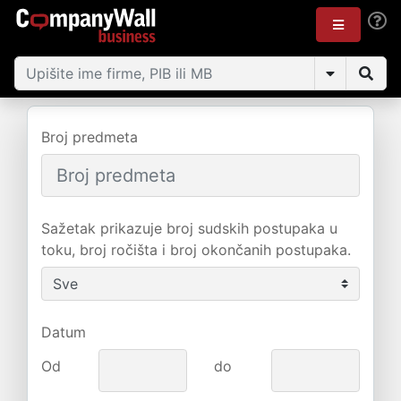
Broj predmeta
Sažetak prikazuje broj sudskih postupaka u
toku, broj ročišta i broj okončanih postupaka.
Datum
Od
do