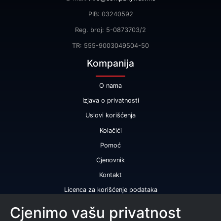
PIB: 03240592
Reg. broj: 5-0873703/2
TR: 555-9003049504-50
Kompanija
O nama
Izjava o privatnosti
Uslovi korišćenja
Kolačići
Pomoć
Cjenovnik
Kontakt
Licenca za korišćenje podataka
Naše usluge
Cjenimo vašu privatnost